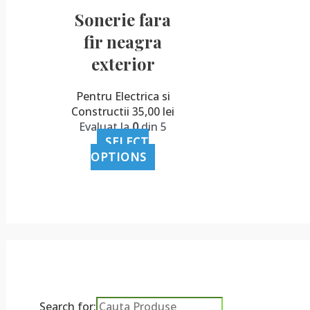
Sonerie fara
fir neagra
exterior
Pentru Electrica si
Constructii
35,00
lei
Evaluat la
0
din 5
SELECT
OPTIONS
Search for: