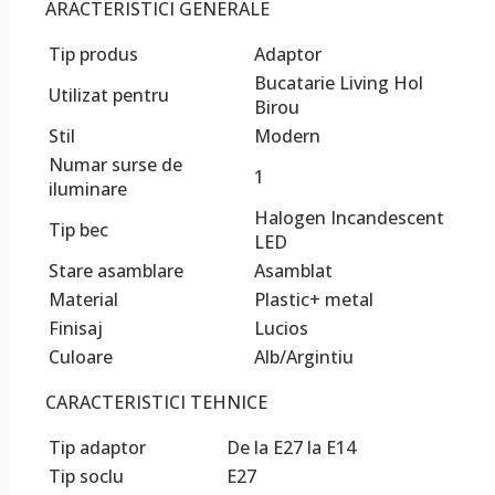
ARACTERISTICI GENERALE
Tip produs
Adaptor
Bucatarie Living Hol
Utilizat pentru
Birou
Stil
Modern
Numar surse de
1
iluminare
Halogen Incandescent
Tip bec
LED
Stare asamblare
Asamblat
Material
Plastic+ metal
Finisaj
Lucios
Culoare
Alb/Argintiu
CARACTERISTICI TEHNICE
Tip adaptor
De la E27 la E14
Tip soclu
E27