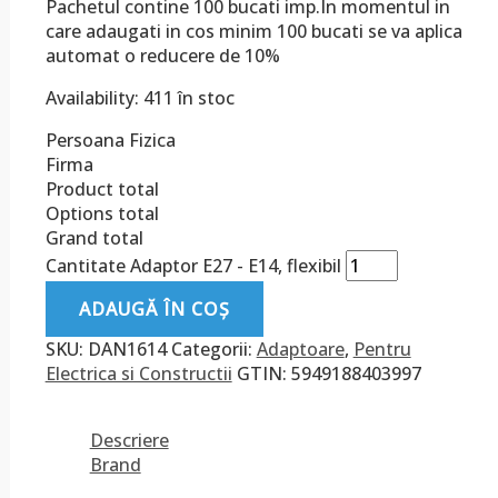
Pachetul contine 100 bucati imp.In momentul in
care adaugati in cos minim 100 bucati se va aplica
automat o reducere de 10%
Availability:
411 în stoc
Persoana Fizica
Firma
Product total
Options total
Grand total
Cantitate Adaptor E27 - E14, flexibil
ADAUGĂ ÎN COȘ
SKU:
DAN1614
Categorii:
Adaptoare
,
Pentru
Electrica si Constructii
GTIN:
5949188403997
Descriere
Brand